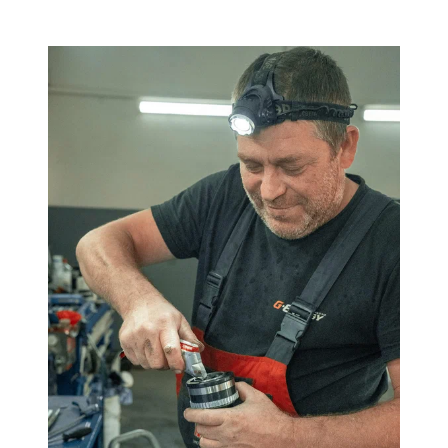
https://text.ru/antiplagiat/670b7696d26fa