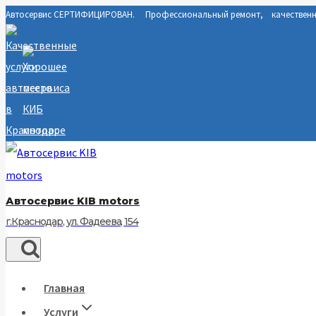
Автосервис СЕРТИФИЦИРОВАН. Профессиональный ремонт, качественны
Перейти
к
содержимому
Автосервис KIB motors
г.Краснодар, ул. Фадеева, 154
Главная
Услуги