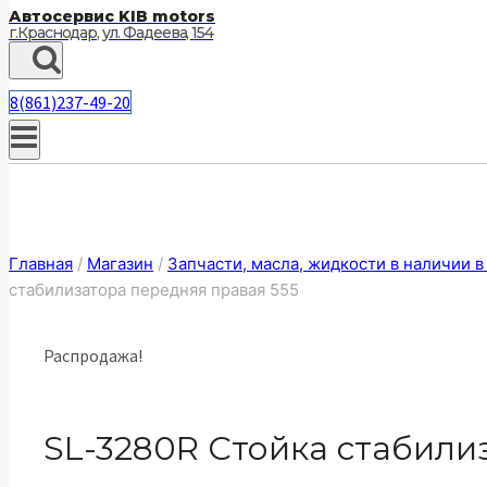
Автосервис KIB motors
г.Краснодар, ул. Фадеева, 154
8(861)237-49-20
Главная
/
Магазин
/
Запчасти, масла, жидкости в наличии 
стабилизатора передняя правая 555
Распродажа!
SL-3280R Стойка стабили