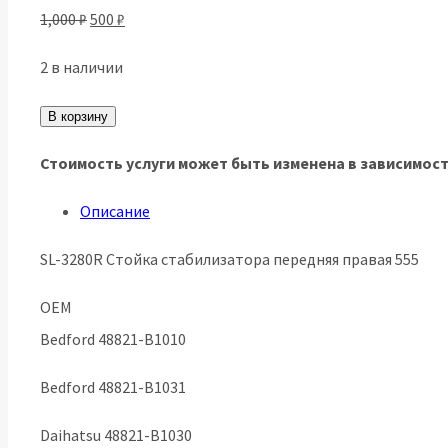
Первоначальная
Текущая
1,000
₽
500
₽
цена
цена:
2 в наличии
составляла
500 ₽.
Количество
1,000 ₽.
В корзину
товара
Стоимость услуги может быть изменена в зависимост
SL-
3280R
Описание
Стойка
SL-3280R Стойка стабилизатора передняя правая 555
стабилизатора
передняя
OEM
правая
Bedford 48821-B1010
555
Bedford 48821-B1031
Daihatsu 48821-B1030