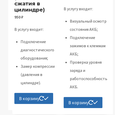
сжатия в
В услугу входит:
цилиндре)
950
₽
Визуальный осмотр
В услугу входит:
состояния АКБ;
Подключение
Подключение
зажимов к клеммам
диагностического
АКБ;
оборудования;
Проверка уровня
Замер компрессии
заряда и
(давления в
работоспособность
цилиндре).
АКБ.
В корзину
В корзину