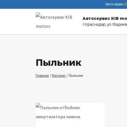
Перейти
Автосервис 
к
Автосервис KIB mo
содержимому
г.Краснодар, ул. Фадеева
Пыльник
Главная
/
Магазин
/
Пыльник