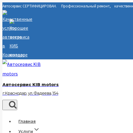
Автосервис СЕРТИФИЦИРОВАН. Профессиональный ремонт, качественны
Перейти
к
содержимому
Автосервис KIB motors
г.Краснодар, ул. Фадеева, 154
Главная
Услуги