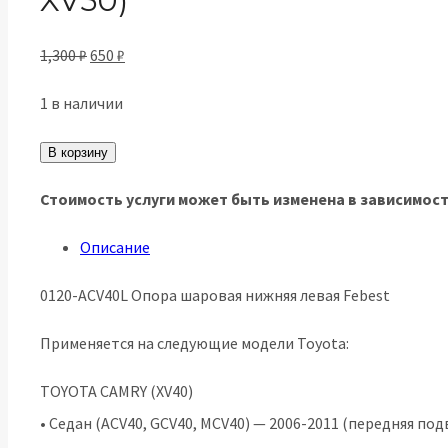
XV50)
Первоначальная
Текущая
1,300
₽
650
₽
цена
цена:
1 в наличии
составляла
650 ₽.
Количество
1,300 ₽.
В корзину
товара
Стоимость услуги может быть изменена в зависимост
0120-
ACV40L
Описание
Опора
0120-ACV40L Опора шаровая нижняя левая Febest
шаровая
нижняя
Применяется на следующие модели Toyota:
левая
TOYOTA CAMRY (XV40)
TOYOTA
• Седан (ACV40, GCV40, MCV40) — 2006-2011 (передняя под
CAMRY