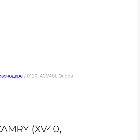
раснодаре
/
0120-ACV40L Опора
AMRY (XV40,