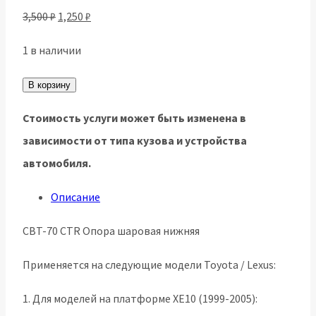
Первоначальная
Текущая
3,500
₽
1,250
₽
цена
цена:
1 в наличии
составляла
1,250 ₽.
Количество
3,500 ₽.
В корзину
товара
Стоимость услуги может быть изменена в
CBT-
зависимости от типа кузова и устройства
70
автомобиля.
Опора
шаровая
Описание
нижняя
CBT-70 CTR Опора шаровая нижняя
CTR
Применяется на следующие модели Toyota / Lexus:
1. Для моделей на платформе XE10 (1999-2005):