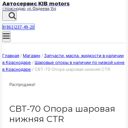
Автосервис KIB motors
г.Краснодар, ул. Фадеева, 154
8(861)237-49-20
Главная
/
Магазин
/
Запчасти, масла, жидкости в наличии
в Краснодаре
/
Шаровые опоры в наличии по низкой цене
в Краснодаре
/
CBT-70 Опора шаровая нижняя CTR
Распродажа!
CBT-70 Опора шаровая
нижняя CTR