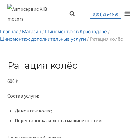
Перейти
к
8(861)237-49-20
содержимому
Главная
/
Магазин
/
Шиномонтаж в Краснодаре
/
Шиномонтаж дополнительные услуги
/
Ратация колёс
Ратация колёс
600
₽
Состав услуги:
Демонтаж колес;
Перестановка колес на машине по схеме.
Цена указана за 4 колеса.